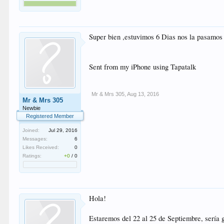
Super bien ,estuvimos 6 Dias nos la pasamos
Sent from my iPhone using Tapatalk
Mr & Mrs 305
,
Aug 13, 2016
Mr & Mrs 305
Newbie
Registered Member
Joined:
Jul 29, 2016
Messages:
6
Likes Received:
0
Ratings:
+0
/
0
Hola!
Estaremos del 22 al 25 de Septiembre, sería g