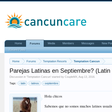
Home
Media
Members
Messages
New Po
Forums
Recent Posts
Home
Forums
Temptation Resorts
Temptation Cancun
Parejas Latinas en Septiembre? (Latin
Discussion in '
Temptation Cancun
' started by
CoupleMX
,
Aug 13, 2016
.
Tags:
latin
latinos
septiembre
Hola chicos
Sabemos que no somos muchos latinos usual