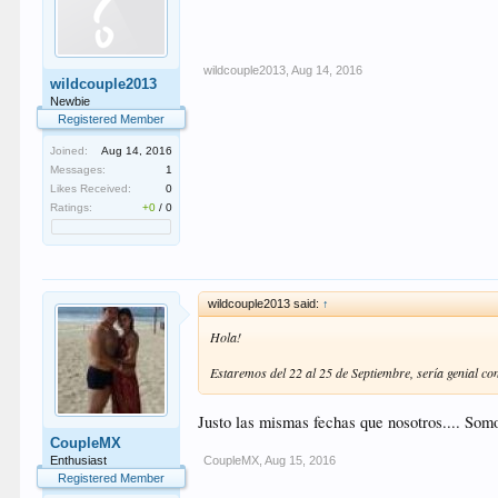
wildcouple2013
,
Aug 14, 2016
wildcouple2013
Newbie
Registered Member
Joined:
Aug 14, 2016
Messages:
1
Likes Received:
0
Ratings:
+0
/
0
wildcouple2013 said:
↑
Hola!
Estaremos del 22 al 25 de Septiembre, sería genial co
Justo las mismas fechas que nosotros.... Somo
CoupleMX
CoupleMX
,
Aug 15, 2016
Enthusiast
Registered Member