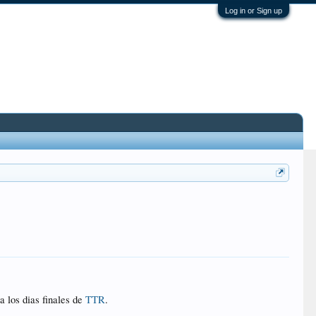
Log in or Sign up
a los dias finales de
TTR
.