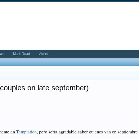
sts
Mark Read
Alerts
 couples on late september)
mente en
Temptation
, pero sería agradable saber quienes van en septiembre 