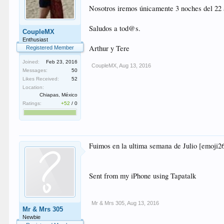
Nosotros iremos únicamente 3 noches del 22 
Saludos a tod@s.
CoupleMX
Enthusiast
Arthur y Tere
Registered Member
Joined:
Feb 23, 2016
CoupleMX
,
Aug 13, 2016
Messages:
50
Likes Received:
52
Location:
Chiapas, México
Ratings:
+52
/
0
Fuimos en la ultima semana de Julio [emoji2
Sent from my iPhone using Tapatalk
Mr & Mrs 305
,
Aug 13, 2016
Mr & Mrs 305
Newbie