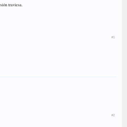
ión traviesa.
#1
#2