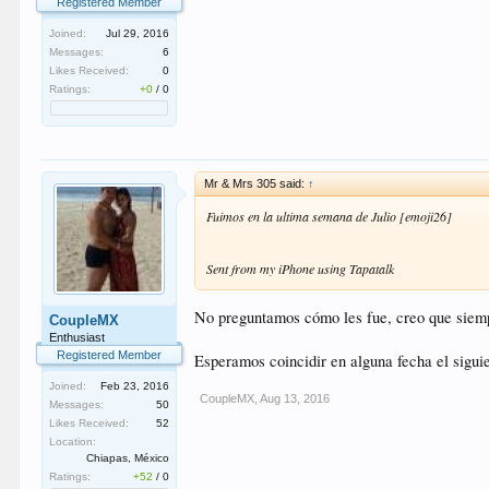
Registered Member
Joined:
Jul 29, 2016
Messages:
6
Likes Received:
0
Ratings:
+0
/
0
Mr & Mrs 305 said:
↑
Fuimos en la ultima semana de Julio [emoji26]
Sent from my iPhone using Tapatalk
No preguntamos cómo les fue, creo que siemp
CoupleMX
Enthusiast
Registered Member
Esperamos coincidir en alguna fecha el sigu
Joined:
Feb 23, 2016
CoupleMX
,
Aug 13, 2016
Messages:
50
Likes Received:
52
Location:
Chiapas, México
Ratings:
+52
/
0